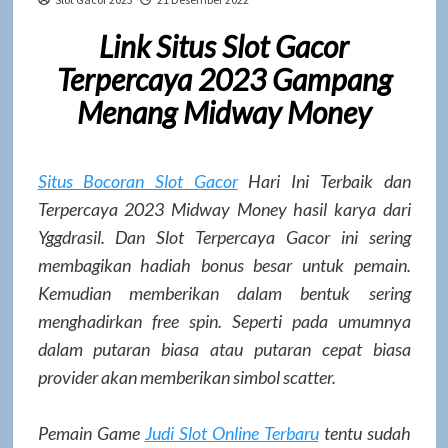
Link Situs Slot Gacor
Terpercaya 2023 Gampang
Menang Midway Money
Situs Bocoran Slot Gacor
Hari Ini Terbaik dan
Terpercaya 2023 Midway Money hasil karya dari
Yggdrasil. Dan Slot Terpercaya Gacor ini sering
membagikan hadiah bonus besar untuk pemain.
Kemudian memberikan dalam bentuk sering
menghadirkan free spin. Seperti pada umumnya
dalam putaran biasa atau putaran cepat biasa
provider akan memberikan simbol scatter.
Pemain Game
Judi Slot Online Terbaru
tentu sudah