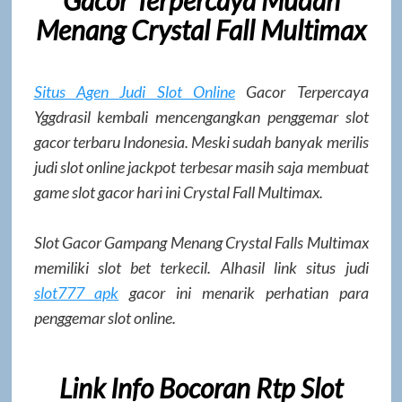
Gacor Terpercaya Mudah
Menang Crystal Fall Multimax
Situs Agen Judi Slot Online
Gacor Terpercaya
Yggdrasil kembali mencengangkan penggemar slot
gacor terbaru Indonesia. Meski sudah banyak merilis
judi slot online jackpot terbesar masih saja membuat
game slot gacor hari ini Crystal Fall Multimax.
Slot Gacor Gampang Menang Crystal Falls Multimax
memiliki slot bet terkecil. Alhasil link situs judi
slot777 apk
gacor ini menarik perhatian para
penggemar slot online.
Link Info Bocoran Rtp Slot