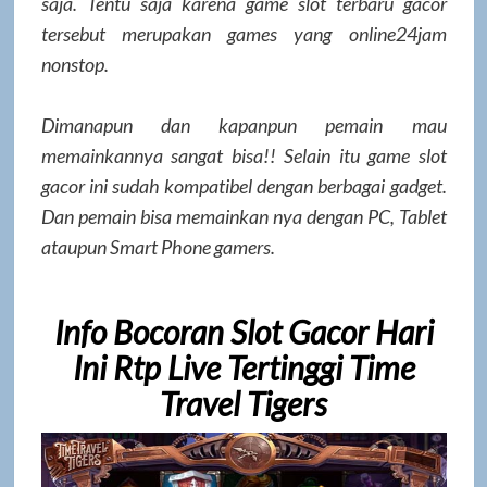
saja. Tentu saja karena game slot terbaru gacor
tersebut merupakan games yang online24jam
nonstop.
Dimanapun dan kapanpun pemain mau
memainkannya sangat bisa!! Selain itu game slot
gacor ini sudah kompatibel dengan berbagai gadget.
Dan pemain bisa memainkan nya dengan PC, Tablet
ataupun Smart Phone gamers.
Info Bocoran Slot Gacor Hari
Ini Rtp Live Tertinggi Time
Travel Tigers