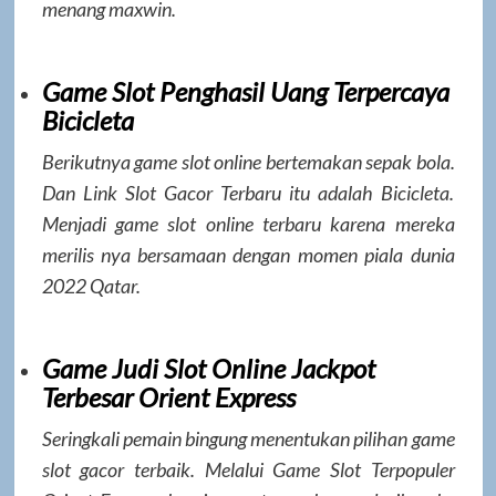
menang maxwin.
Game Slot Penghasil Uang Terpercaya
Bicicleta
Berikutnya game slot online bertemakan sepak bola.
Dan Link Slot Gacor Terbaru itu adalah Bicicleta.
Menjadi game slot online terbaru karena mereka
merilis nya bersamaan dengan momen piala dunia
2022 Qatar.
Game Judi Slot Online Jackpot
Terbesar Orient Express
Seringkali pemain bingung menentukan pilihan game
slot gacor terbaik. Melalui Game Slot Terpopuler