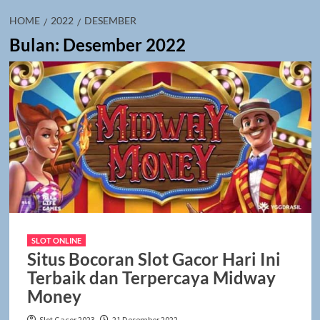
HOME
2022
DESEMBER
Bulan:
Desember 2022
SLOT ONLINE
Situs Bocoran Slot Gacor Hari Ini
Terbaik dan Terpercaya Midway
Money
Slot Gacor 2023
21 Desember 2022