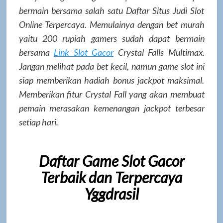
bermain bersama salah satu Daftar Situs Judi Slot
Online Terpercaya. Memulainya dengan bet murah
yaitu 200 rupiah gamers sudah dapat bermain
bersama
Link Slot Gacor
Crystal Falls Multimax.
Jangan melihat pada bet kecil, namun game slot ini
siap memberikan hadiah bonus jackpot maksimal.
Memberikan fitur Crystal Fall yang akan membuat
pemain merasakan kemenangan jackpot terbesar
setiap hari.
Daftar Game Slot Gacor
Terbaik dan Terpercaya
Yggdrasil