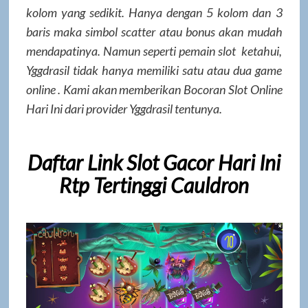
kolom yang sedikit. Hanya dengan 5 kolom dan 3
baris maka simbol scatter atau bonus akan mudah
mendapatinya. Namun seperti pemain slot ketahui,
Yggdrasil tidak hanya memiliki satu atau dua game
online . Kami akan memberikan Bocoran Slot Online
Hari Ini dari provider Yggdrasil tentunya.
Daftar Link Slot Gacor Hari Ini
Rtp Tertinggi Cauldron