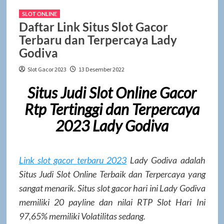
SLOT ONLINE
Daftar Link Situs Slot Gacor
Terbaru dan Terpercaya Lady
Godiva
Slot Gacor 2023
13 Desember 2022
Situs Judi Slot Online Gacor
Rtp Tertinggi dan Terpercaya
2023 Lady Godiva
Link slot gacor terbaru 2023
Lady Godiva adalah
Situs Judi Slot Online Terbaik dan Terpercaya yang
sangat menarik. Situs slot gacor hari ini Lady Godiva
memiliki 20 payline dan nilai RTP Slot Hari Ini
97,65% memiliki Volatilitas sedang.