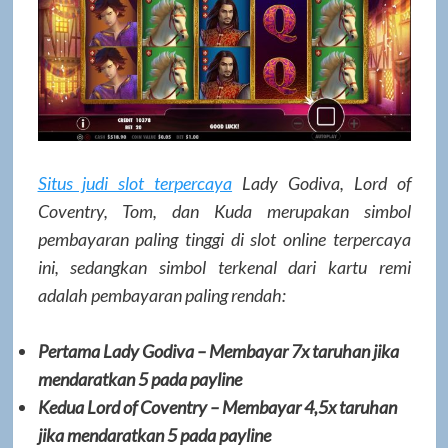
Situs judi slot terpercaya
Lady Godiva, Lord of
Coventry, Tom, dan Kuda merupakan simbol
pembayaran paling tinggi di slot online terpercaya
ini, sedangkan simbol terkenal dari kartu remi
adalah pembayaran paling rendah:
Pertama Lady Godiva – Membayar 7x taruhan jika
mendaratkan 5 pada payline
Kedua Lord of Coventry – Membayar 4,5x taruhan
jika mendaratkan 5 pada payline