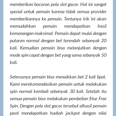
memberikan bocoran pola slot gacor. Hal ini sangat
spesial untuk pemain karena tidak semua provider
memberikannya ke pemain. Tentunya trik ini akan
memudahkan pemain mendapatkan hasil
kemenangan maksimal. Pemain dapat mulai dengan
putaran normal dengan bet terendah sebanyak 20
kali. Kemudian pemain bisa melanjutkan dengan
mode spin cepat dengan bet yang sama sebanyak 50
kali.
Seterusnya pemain bisa menaikkan bet 2 kali lipat.
Kami merekomendasikan pemain untuk melakukan
spin normal kembali sebanyak 30 kali. Setelah itu
semua pemain bisa melakukan pembelian fitur Free
Spin. Dengan pola slot gacor tersebut alhasil pemain
pasti mendapatkan hadiah jackpot dengan nilai