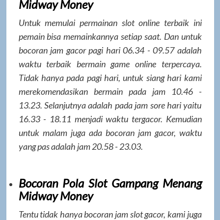
Midway Money
Untuk memulai permainan slot online terbaik ini
pemain bisa memainkannya setiap saat. Dan untuk
bocoran jam gacor pagi hari 06.34 - 09.57 adalah
waktu terbaik bermain game online terpercaya.
Tidak hanya pada pagi hari, untuk siang hari kami
merekomendasikan bermain pada jam 10.46 -
13.23. Selanjutnya adalah pada jam sore hari yaitu
16.33 - 18.11 menjadi waktu tergacor. Kemudian
untuk malam juga ada bocoran jam gacor, waktu
yang pas adalah jam 20.58 - 23.03.
Bocoran Pola Slot Gampang Menang
Midway Money
Tentu tidak hanya bocoran jam slot gacor, kami juga