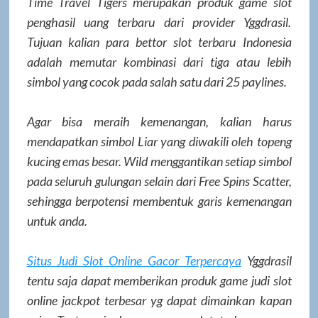
Time Travel Tigers merupakan produk game slot
penghasil uang terbaru dari provider Yggdrasil.
Tujuan kalian para bettor slot terbaru Indonesia
adalah memutar kombinasi dari tiga atau lebih
simbol yang cocok pada salah satu dari 25 paylines.
Agar bisa meraih kemenangan, kalian harus
mendapatkan simbol Liar yang diwakili oleh topeng
kucing emas besar. Wild menggantikan setiap simbol
pada seluruh gulungan selain dari Free Spins Scatter,
sehingga berpotensi membentuk garis kemenangan
untuk anda.
Situs Judi Slot Online Gacor Terpercaya
Yggdrasil
tentu saja dapat memberikan produk game judi slot
online jackpot terbesar yg dapat dimainkan kapan