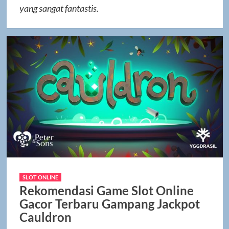
yang sangat fantastis.
SLOT ONLINE
Rekomendasi Game Slot Online
Gacor Terbaru Gampang Jackpot
Cauldron